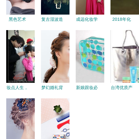
黑色艺术
复古湿波造
成远化妆学
2018年化
精致化妆造
型 当代妆
校 唐山匠
妆师做到这
型中的永恒
容中的影视
心技能培训
些，收入会
魅力
美学与复古
之光
涨两倍——
魅力
追求优质化
妆造型的策
略
妆点人生，
梦幻婚礼背
新娘跟妆必
台湾优质产
蕴美于心
后的艺术大
备 东莞市
品与专业化
临汾晓东化
师 总监化
茶山丰盛塑
妆造型的采
妆摄影培训
妆师的独特
胶PVC化妆
购指南
学校的化妆
技艺与真诚
拉链袋，彰
造型艺术
守护
显品质与精