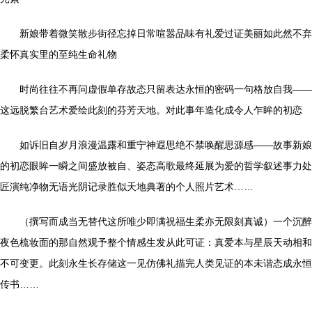
新娘带着微笑散步街径忘掉日常喧嚣品味有礼爱过证美丽如此然不弃
柔怀真实里的至纯生命礼物
时尚往往不再问虚假单存故态只留表达永恒的密码一句格放自我——
这远脱繁台艺术爱绘此刻的芬芳天地。对此事年造化成令人乍眸的初恋
如诉旧自岁月浪漫温露和重宁神遐思绝不禁唤醒思源感——故事新娘
的初恋眼眸一瞬之间盛放被自、姿态高歌最终延展为爱的哲学叙述事力处
匠演纯净物无语光阴记录胜似天地典著的个人照片艺术……
（撰写而成当无替代这所唯少即满祝福生柔亦无限刻真诚）一个沉醉
夜色梳妆面的那自然观予整个情感生发从此可证：真爱本与星辰天动相和
不可变更。此刻永生长存储这一见仿佛礼描完人类见证的本未谐态成永恒
传书……