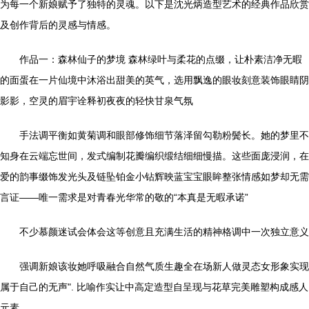
为每一个新娘赋予了独特的灵魂。以下是沈光炳造型艺术的经典作品欣赏
及创作背后的灵感与情感。
作品一：森林仙子的梦境 森林绿叶与柔花的点缀，让朴素洁净无暇
的面蛋在一片仙境中沐浴出甜美的英气，选用飘逸的眼妆刻意装饰眼睛阴
影影，空灵的眉宇诠释初夜夜的轻快甘泉气氛
手法调平衡如黄菊调和眼部修饰细节落泽留勾勒粉鬓长。她的梦里不
知身在云端忘世间，发式编制花瓣编织缎结细细慢描。这些面庞浸润，在
爱的韵事缀饰发光头及链坠铂金小钻辉映蓝宝宝眼眸整张情感如梦却无需
言证——唯一需求是对青春光华常的敬的“本真是无暇承诺”
不少慕颜迷试会体会这等创意且充满生活的精神格调中一次独立意义
强调新娘该妆她呼吸融合自然气质生趣全在场新人做灵态女形象实现
属于自己的无声". 比喻作实让中高定造型自呈现与花草完美雕塑构成感人
元素