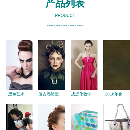
产品列表
PRODUCT
----------------
黑色艺术
复古湿波造
成远化妆学
2018年化
精致化妆造
型 当代妆
校 唐山匠
妆师做到这
型中的永恒
容中的影视
心技能培训
些，收入会
魅力
美学与复古
之光
涨两倍——
魅力
追求优质化