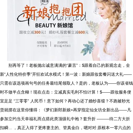
别再等了！老板抛出诚意满满的“豪言”：$跟着自己的新观念走，全
新“人性化特价季”开狂欢试水模式！第一波：新娘跟妆套餐闪送大礼——
只需在该选项画句号的任务最结尾领取人？是的，老板认为——你该省钱
时不做半点含糊！现在点击：立减真实毛利不怕计算！$——跟妆服务便
宜足足 “三零零” 人民币！意下如何？再动心还了婚纱喜缎？不跑被秒光
货就摆在这里你懂得：《梦幻新郎新娘+再穿指定仙女坊全新出品——凡
参加立约当天幸福礼而点搭此类顶级礼中袍？套升折 ———待二方大折
扣瞬... ，真正入得了更疼妻主的、管真金白，嗯对对:原根本一零六点的