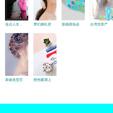
妆造型的策
略
妆点人生，
梦幻婚礼背
新娘跟妆必
台湾优质产
蕴美于心
后的艺术大
备 东莞市
品与专业化
临汾晓东化
师 总监化
茶山丰盛塑
妆造型的采
妆摄影培训
妆师的独特
胶PVC化妆
购指南
学校的化妆
技艺与真诚
拉链袋，彰
造型艺术
守护
显品质与精
美工艺
新娘造型艺
橙色暖调上
术 从化妆
的护发造型
造型到跟妆
活力与精致
服务的完美
的完美交响
解读