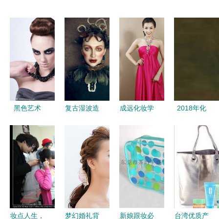
黑色艺术
复古湿波造
成远化妆学
2018年化
精致化妆造
型 当代妆
校 唐山匠
妆师做到这
型中的永恒
容中的影视
心技能培训
些，收入会
魅力
美学与复古
之光
涨两倍——
魅力
追求优质化
妆造型的策
略
妆点人生，
梦幻婚礼背
新娘跟妆必
台湾优质产