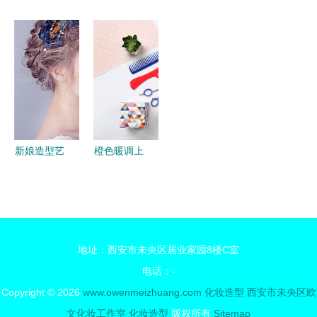
蕴美于心
后的艺术大
备 东莞市
品与专业化
临汾晓东化
师 总监化
茶山丰盛塑
妆造型的采
妆摄影培训
妆师的独特
胶PVC化妆
购指南
学校的化妆
技艺与真诚
拉链袋，彰
造型艺术
守护
显品质与精
美工艺
新娘造型艺
橙色暖调上
术 从化妆
的护发造型
造型到跟妆
活力与精致
服务的完美
的完美交响
解读
地址：西安市未央区居业家园8楼C室
电话：-
Copyright © 2026
www.owenmeizhuang.com
化妆造型
西安市未央区欧
文化妆工作室
化妆造型
版权所有
Sitemap